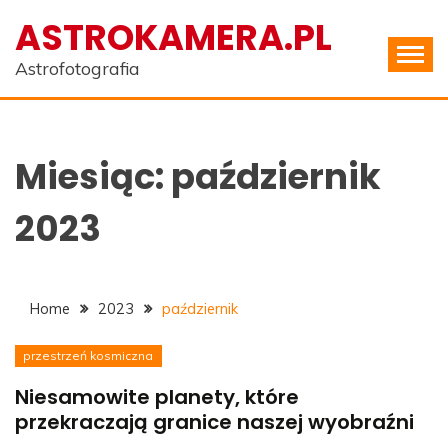
Skip
ASTROKAMERA.PL
to
content
Astrofotografia
Miesiąc:
październik
2023
Home
2023
październik
przestrzeń kosmiczna
Niesamowite planety, które
przekraczają granice naszej wyobraźni