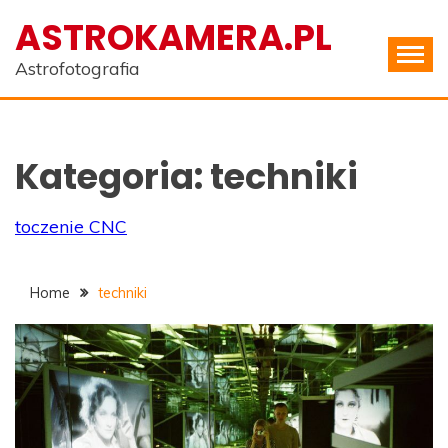
Skip
ASTROKAMERA.PL
to
content
Astrofotografia
Kategoria:
techniki
toczenie CNC
Home
techniki