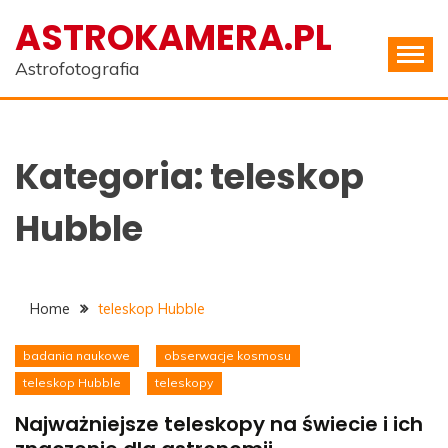
Skip
ASTROKAMERA.PL
to
content
Astrofotografia
Kategoria:
teleskop
Hubble
Home
teleskop Hubble
badania naukowe
obserwacje kosmosu
teleskop Hubble
teleskopy
Najważniejsze teleskopy na świecie i ich