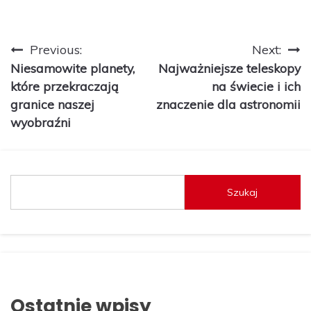
Nawigacja
Previous:
Next:
Niesamowite planety,
Najważniejsze teleskopy
wpisu
które przekraczają
na świecie i ich
granice naszej
znaczenie dla astronomii
wyobraźni
Szukaj
Ostatnie wpisy